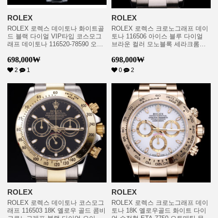
ROLEX
ROLEX
ROLEX 로렉스 데이토나 화이트골
ROLEX 로렉스 크로노그래프 데이
드 블랙 다이얼 VIP타입 코스모그
토나 116506 아이스 블루 다이얼
래프 데이토나 116520-78590 오이
브라운 컬러 모노블록 세라크롬
스터 18K 화이트 골드 블랙 다이얼
Cerachrom 베젤 오토매틱 무브먼
698,000
₩
698,000
₩
ETA 7750B-2 크로노그래프 오토매
트 rol0349
틱 무브먼트 rol0660
2
1
0
2
ROLEX
ROLEX
ROLEX 로렉스 데이토나 코스모그
ROLEX 로렉스 크로노그래프 데이
래프 116503 18K 옐로우 골드 콤비
토나 18K 옐로우골드 화이트 다이