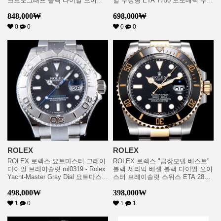
크로노그래프 블랙 다이얼 오이스
얼 수정형 ETA 7750 오토매틱 무브
터 브레이슬릿 신형 7750B-2 오토
먼트 rol0729
848,000
₩
698,000
₩
매틱 무브먼트 rol0615
0
0
0
0
ROLEX
ROLEX
ROLEX 로렉스 요트마스터 그레이
ROLEX 로렉스 "금장모델 베스트"
다이얼 브레이슬릿 rol0319 - Rolex
블랙 세라믹 베젤 블랙 다이얼 오이
Yacht-Master Gray Dial 요트마스터
스터 브레이슬릿 스위스 ETA 2836-
40mm 904L 남성용 시계 Cal. 3235
2 오토매틱 무브먼트 rol0735
498,000
₩
398,000
₩
그레이다이얼 오토매틱 무브먼트
rol0813
1
0
1
1