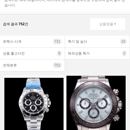
검색어는 최대 30글자까지, 여러개의 검색어를 공백으로 구분하여 입력 할수 있
습니다.
검색 결과
752
건
상품정렬
로렉스-시계
731
특가 및 실사
10
상품 출고사진
9
해외상품 특가
2
전체분류
752