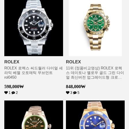
ROLEX
ROLEX
ROLEX 로렉스 씨드월러 다이얼 세
11위 (정품비교영상) ROLEX 로렉
라믹 베젤 오토매틱 무브먼트
스 데이토나 옐로우 골드 그린 다이
rol0450
얼 최신버전 업그레이드형 크로노
그래프 데이토나 18K 옐로우골드
598,000
₩
848,000
₩
Green 다이얼 수정형 ETA 7750 오
토매틱 무브먼트 rol0730
1
2
3
5