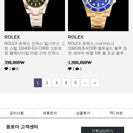
ROLEX
ROLEX
ROLEX 로렉스 인덱스 밀가우스 그
ROLEX 로렉스 서브마리너
린 스틸 116400-GV-72400 그린코
116618LB-97208 옐루골드 블루 청
팅 블랙다이얼 야광 스틱 인덱스 오
판 세라믹 베젤 18k 올 포금 블루
토매틱 무브먼트 rol0506
다이얼 브레이슬릿 ETA 2836-2 오
398,000
₩
1,980,000
₩
토매틱 무브먼트 rol0515
1
0
1
1
1
2
3
4
5
공지사항
제휴문의
상품후기
PC 버전
원로마 고객센터
카톡상담하기