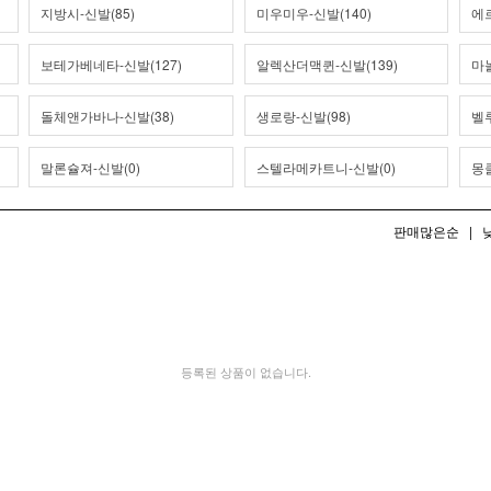
지방시-신발(85)
미우미우-신발(140)
에르
보테가베네타-신발(127)
알렉산더맥퀸-신발(139)
마
돌체앤가바나-신발(38)
생로랑-신발(98)
벨루
말론슐져-신발(0)
스텔라메카트니-신발(0)
몽클
판매많은순
|
등록된 상품이 없습니다.