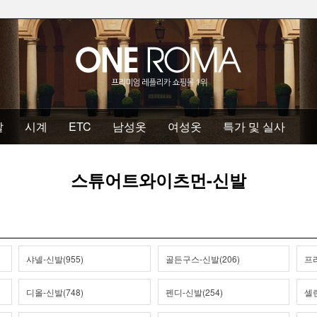
발
시계
ETC
남성옷
여성옷
특가 및 실사
스튜어트와이츠먼-신발
샤넬-신발(955)
골든구스-신발(206)
프라
디올-신발(748)
펜디-신발(254)
셀린