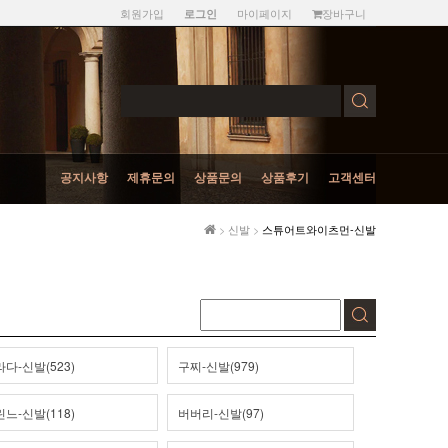
회원가입
마이페이지
장바구니
로그인
공지사항
제휴문의
상품문의
상품후기
고객센터
>
신발
>
스튜어트와이츠먼-신발
다-신발(523)
구찌-신발(979)
느-신발(118)
버버리-신발(97)