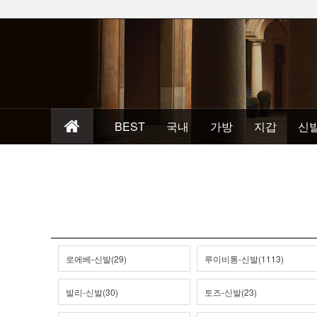
BEST
국내
가방
지갑
신
로에베-신발(29)
루이비통-신발(1113)
발리-신발(30)
토즈-신발(23)