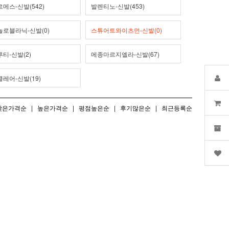
메스-신발(542)
발렌티노-신발(453)
놀로블라닉-신발(0)
스튜어트와이츠먼-신발(0)
티-신발(2)
메종마르지엘라-신발(67)
레어-신발(19)
낮은가격순
|
높은가격순
|
평점높은순
|
후기많은순
|
최근등록순