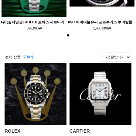
3위 (실사영상) ROLEX 로렉스 서브마리너 데이트 116610LV-97200 그린 헐크 녹판 세라믹 베젤 그린 다이얼 오이스터 브레이슬릿 스위스 ETA 2836-2 & 칼리버 3135 오토매틱 무브먼트 rol0646
IWC 아이더블유씨 포르투기스 투어빌론 IW504602
398,000
₩
1,480,000
₩
전체 상품
3730개
ROLEX
CARTIER