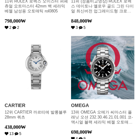
11위 ROLEX 로렉스 오이스터 퍼페
11위 (정품비교영상) ROLEX 로렉
츄얼 요트마스터 42mm 백 세라믹
스 데이토나 옐로우 골드 그린 다이
베젤 남성용 오토매틱 rol0805
얼 최신버전 업그레이드형 크로노
그래프 데이토나 18K 옐로우골드
798,000
₩
848,000
₩
Green 다이얼 수정형 ETA 7750 오
토매틱 무브먼트 rol0730
2
2
3
5
CARTIER
OMEGA
12위 CARTIER 까르띠에 발롱블루
13위 OMEGA 오메가 씨마스터 플
28mm 쿼츠
래닛 오션 232.30.46.21.01.001 코-
액시얼 블랙 세라믹 베젤 오토매틱
438,000
₩
무브먼트 ome0278
698,000
₩
13
5
4
9