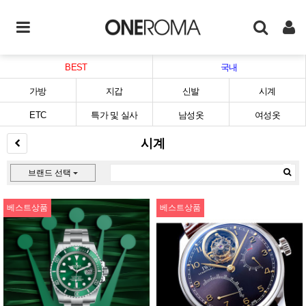
BEST
국내
가방
지갑
신발
시계
ETC
특가 및 실사
남성옷
여성옷
시계
브랜드 선택
베스트상품
베스트상품