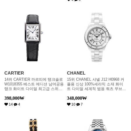
CARTIER
CHANEL
14위 CARTIER 까르띠에 탱크솔로
15위 CHANEL 샤넬 J12 H0968 커
W1018355 베스트 에디션 남여공용
플용 신상 100%세라믹 소재 화이
탱크 화이트 다이얼 최고급 스위스
트 다이얼 세계적 범용 쿼츠 무브먼
정품 쿼츠 무브먼트car0862
트 cha0142
398,000
₩
348,000
₩
14
4
10
7