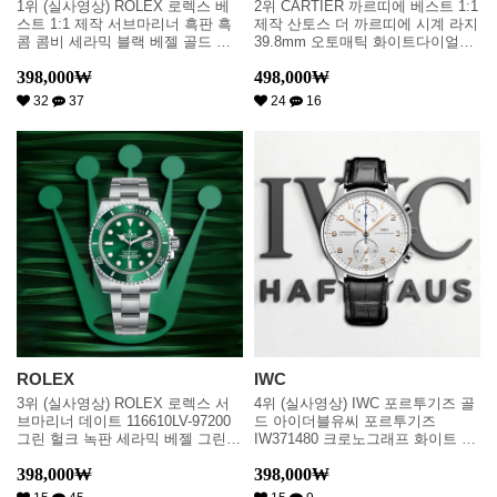
1위 (실사영상) ROLEX 로렉스 베
2위 CARTIER 까르띠에 베스트 1:1
스트 1:1 제작 서브마리너 흑판 흑
제작 산토스 더 까르띠에 시계 라지
콤 콤비 세라믹 블랙 베젤 골드 콤
39.8mm 오토매틱 화이트다이얼
비 울티메이트 에디션 콤비 블랙다
car1097
398,000
₩
498,000
₩
이얼 rol0100
32
37
24
16
ROLEX
IWC
3위 (실사영상) ROLEX 로렉스 서
4위 (실사영상) IWC 포르투기즈 골
브마리너 데이트 116610LV-97200
드 아이더블유씨 포르투기즈
그린 헐크 녹판 세라믹 베젤 그린
IW371480 크로노그래프 화이트 다
다이얼 오이스터 브레이슬릿 스위
이얼 오토매틱 무브먼트 iwc0213
398,000
₩
398,000
₩
스 ETA 2836-2 & 칼리버 3135 오토
매틱 무브먼트 rol0646