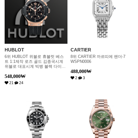
HUBLOT
CARTIER
6위 HUBLOT 위블로 휴블럿 베스
8위 CARTIER 까르띠에 팬더-7
트 1:1제작 로즈 골드 김종국시계
WSPN0006
위블로 대표시계 빅뱅 블랙 다이얼
488,000
₩
오토매틱 무브먼트 hub0170
548,000
₩
2
3
21
24