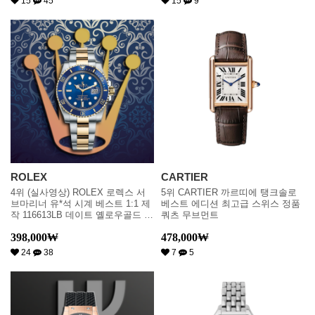
15
45
15
9
ROLEX
CARTIER
4위 (실사영상) ROLEX 로렉스 서
5위 CARTIER 까르띠에 탱크솔로
브마리너 유*석 시계 베스트 1:1 제
베스트 에디션 최고급 스위스 정품
작 116613LB 데이트 옐로우골드 콤
쿼츠 무브먼트
비 블루 다이얼 청판콤비 오토매틱
398,000
₩
478,000
₩
무브먼트rol0226
24
38
7
5