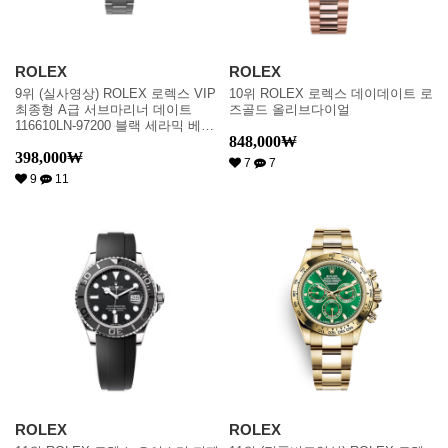
ROLEX
ROLEX
9위 (실사영상) ROLEX 로렉스 VIP
10위 ROLEX 로렉스 데이데이트 로
최종형 A급 서브마리너 데이트
즈골드 올리브다이얼
116610LN-97200 블랙 세라믹 베젤
848,000
₩
블랙 다이얼 오이스터 브레이슬릿
398,000
₩
스위스 ETA 2836-2 & 칼리버 3135
7
7
오토매틱 무브먼트 rol0648
9
11
ROLEX
ROLEX