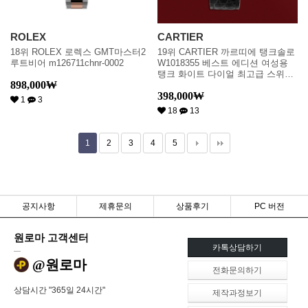
ROLEX
CARTIER
18위 ROLEX 로렉스 GMT마스터2
19위 CARTIER 까르띠에 탱크솔로
루트비어 m126711chnr-0002
W1018355 베스트 에디션 여성용
탱크 화이트 다이얼 최고급 스위스
898,000
₩
정품 쿼츠 무브먼트 car0863
398,000
₩
1
3
18
13
1
2
3
4
5
공지사항
제휴문의
상품후기
PC 버전
원로마 고객센터
카톡상담하기
@원로마
전화문의하기
상담시간 "365일 24시간"
제작과정보기