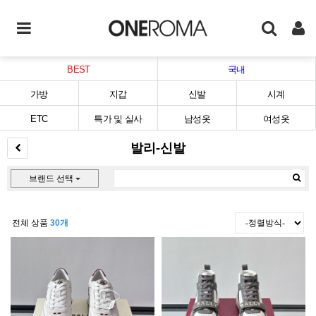
BEST
국내
가방
지갑
신발
시계
ETC
특가 및 실사
남성옷
여성옷
발리-신발
브랜드 선택
전체 상품
30개