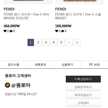
FENDI
FENDI
FENDI 펜디 피카부 I See U 쁘띠
FENDI 펜디 피카부 I See U 스몰
8BN335 3COLOR
8BN327
468,000
₩
508,000
₩
0
0
0
0
1
2
3
4
5
공지사항
제휴문의
상품후기
PC 버전
원로마 고객센터
카톡상담하기
@원로마
전화문의하기
상담시간 "365일 24시간"
제작과정보기
고객센터