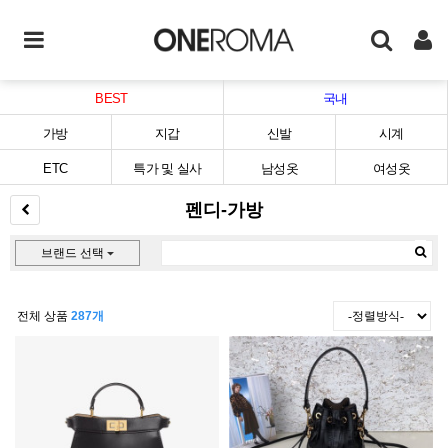
BEST
국내
가방
지갑
신발
시계
ETC
특가 및 실사
남성옷
여성옷
펜디-가방
브랜드 선택
전체 상품
287개