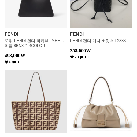
FENDI
FENDI
31위 FENDI 펜디 피카부 I SEE U
FENDI 펜디 미니 버킷백 F2838
미듐 8BN321 4COLOR
358,000
₩
498,000
₩
23
10
0
0