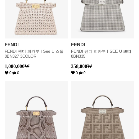
FENDI
FENDI
FENDI 펜디 피카부 I See U 스몰
FENDI 펜디 피카부 I SEE U 쁘띠
8BN327 3COLOR
8BN335
1,080,000
₩
358,000
₩
0
0
0
0