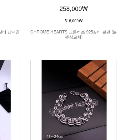
258,000
₩
₩
518,000
5실버 남녀공
CHROME HEARTS 크롬하츠 925실버 볼펜 (볼
펜심교체)