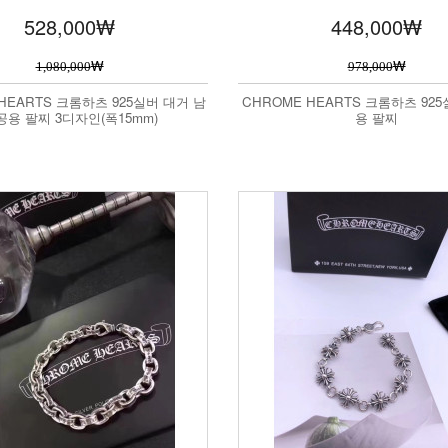
528,000
₩
448,000
₩
₩
₩
1,080,000
978,000
HEARTS 크롬하츠 925실버 대거 남
CHROME HEARTS 크롬하츠 92
공용 팔찌 3디자인(폭15mm)
용 팔찌