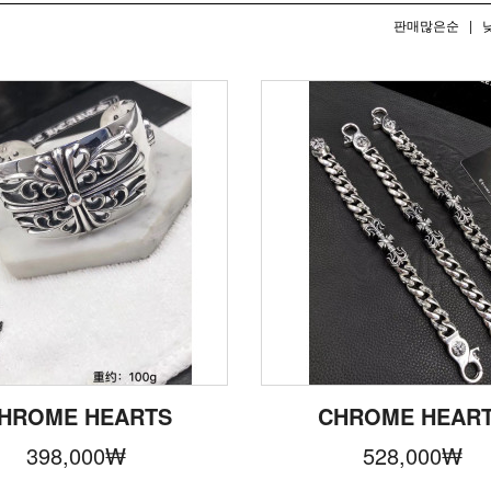
판매많은순
|
HROME HEARTS
CHROME HEAR
398,000
₩
528,000
₩