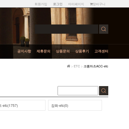
회원가입
마이페이지
장바구니
로그인
공지사항
제휴문의
상품문의
상품후기
고객센터
>
ETC
>
크롬하츠ACC-etc
-etc(1757)
잡화-etc(0)