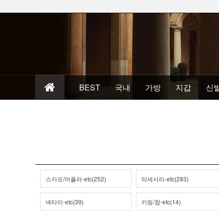
BEST
국내
가방
지갑
신
스카프/머플러-etc(252)
악세사리-etc(283)
넥타이-etc(39)
키링/참-etc(14)