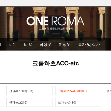
발
시계
ETC
남성옷
여성옷
특가 및 실사
크롬하츠ACC-etc
선글라스-etc(195)
크롬하츠ACC-etc(61)
벨트
안경-etc(216)
모자-etc(410)