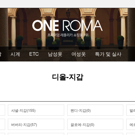
발
시계
ETC
남성옷
여성옷
특가 및 실사
디올-지갑
샤넬-지갑(155)
펜디-지갑(0)
발리
버버리-지갑(57)
끌로에-지갑(0)
에르