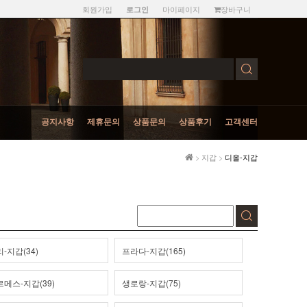
회원가입
마이페이지
장바구니
로그인
공지사항
제휴문의
상품문의
상품후기
고객센터
>
지갑
>
디올-지갑
-지갑(34)
프라다-지갑(165)
메스-지갑(39)
생로랑-지갑(75)