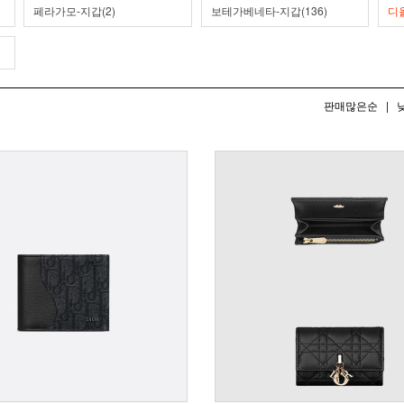
페라가모-지갑(2)
보테가베네타-지갑(136)
디올
판매많은순
|