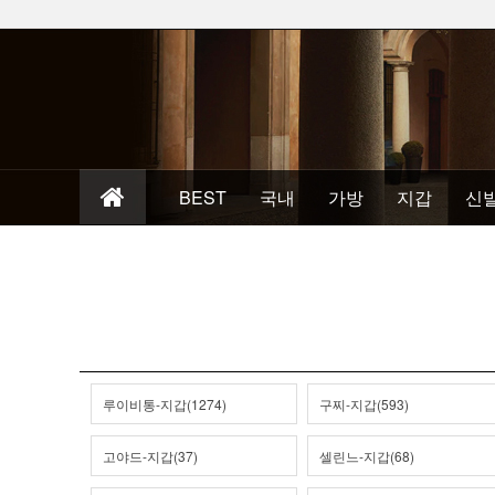
BEST
국내
가방
지갑
신
루이비통-지갑(1274)
구찌-지갑(593)
고야드-지갑(37)
셀린느-지갑(68)