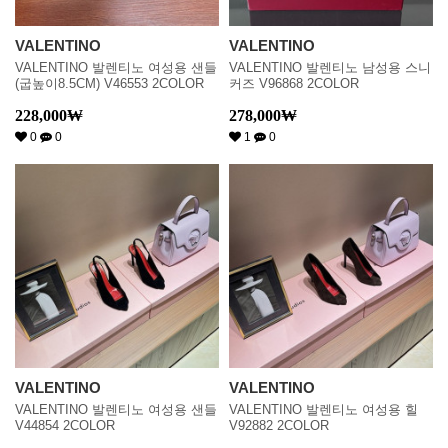
VALENTINO
VALENTINO
VALENTINO 발렌티노 여성용 샌들
VALENTINO 발렌티노 남성용 스니
(굽높이8.5CM) V46553 2COLOR
커즈 V96868 2COLOR
228,000
₩
278,000
₩
0
0
1
0
VALENTINO
VALENTINO
VALENTINO 발렌티노 여성용 샌들
VALENTINO 발렌티노 여성용 힐
V44854 2COLOR
V92882 2COLOR