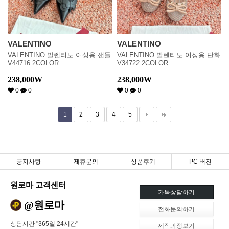
VALENTINO
VALENTINO
VALENTINO 발렌티노 여성용 샌들
VALENTINO 발렌티노 여성용 단화
V44716 2COLOR
V34722 2COLOR
238,000
₩
238,000
₩
0
0
0
0
1
2
3
4
5
공지사항
제휴문의
상품후기
PC 버전
원로마 고객센터
카톡상담하기
@원로마
전화문의하기
상담시간 "365일 24시간"
제작과정보기