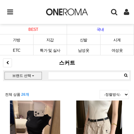
BEST
국내
가방
지갑
신발
시계
ETC
특가 및 실사
남성옷
여성옷
스커트
브랜드 선택
전체 상품
26개