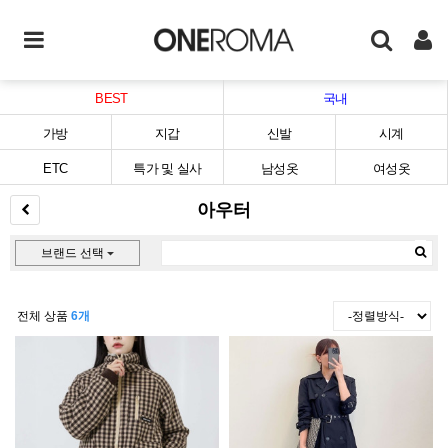
BEST
국내
가방
지갑
신발
시계
ETC
특가 및 실사
남성옷
여성옷
아우터
브랜드 선택
전체 상품
6개