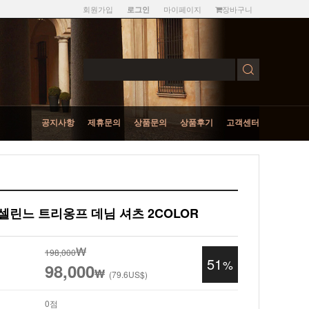
회원가입
마이페이지
장바구니
로그인
공지사항
제휴문의
상품문의
상품후기
고객센터
E 셀린느 트리옹프 데님 셔츠 2COLOR
₩
198,000
51
%
98,000
₩
(
79.6
US$)
0점