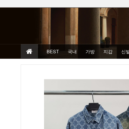
BEST
국내
가방
지갑
신