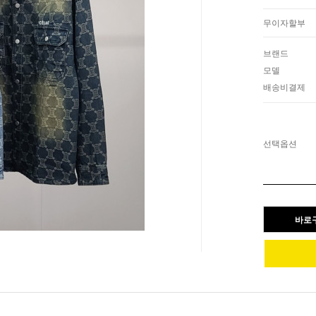
무이자할부
브랜드
모델
배송비결제
선택옵션