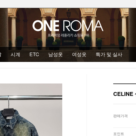
발
시계
ETC
남성옷
여성옷
특가 및 실사
CELIN
판매가격
포인트